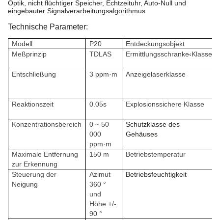
Optik, nicht flüchtiger Speicher, Echtzeituhr, Auto-Null und
eingebauter Signalverarbeitungsalgorithmus
Technische Parameter:
Modell
P20
Entdeckungsobjekt
Meßprinzip
TDLAS
Ermittlungsschranke‹Klasse
Entschließung
3 ppm·m
Anzeigelaserklasse
Reaktionszeit
0.05s
Explosionssichere Klasse
Konzentrationsbereich
0 ~ 50
Schutzklasse des
000
Gehäuses
ppm·m
Maximale Entfernung
150 m
Betriebstemperatur
zur Erkennung
Steuerung der
Azimut
Betriebsfeuchtigkeit
Neigung
360 °
und
Höhe +/-
90 °