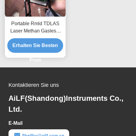
Portable Rmld TDLAS
Laser Methan Gasleser
CH4 Leckage Detektor
Erhalten Sie Besten
mit Sonde
Preis
Kontaktieren Sie uns
AiLF(Shandong)Instruments Co.,
Ltd.
E-Mail
Shellby@ailf.com.cn