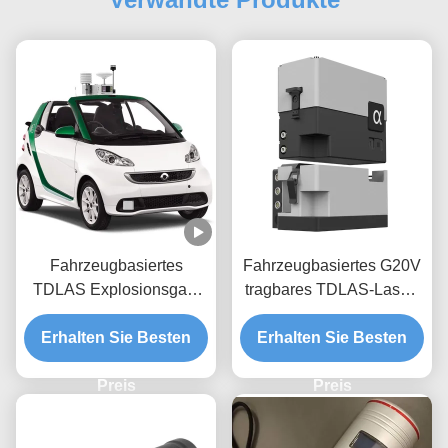
Fahrzeugbasiertes
Fahrzeugbasiertes G20V
TDLAS Explosionsgas-
tragbares TDLAS-Laser-
Laserdetektor-Methan-
Methan-Ethan-
Leckinspektionssystem
Erhalten Sie Besten
Erhalten Sie Besten
Lecksuchgerät
Preis
Preis