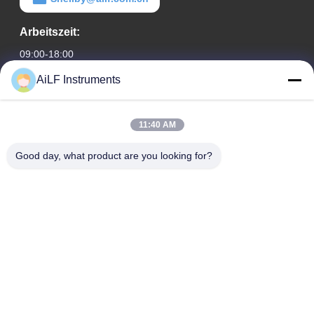
Arbeitszeit:
09:00-18:00
AiLF Instruments
Unsere Adresse
Adresse des Unternehmens
11:40 AM
Zimmer 603, Bürogebäude des Liaoning Hotels, Bezirk
Xicheng, Peking, China
Good day, what product are you looking for?
Fabrikadresse:
Weihai Eco & Tech Development Zone, Weihai, Provinz
Shandong, China
Telefone
0086-13051930061