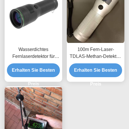
Wasserdichtes
100m Fern-Laser-
Fernlaserdetektor für
TDLAS-Methan-Detektor-
Erdgas PPM TDLAS
Instrument mit großer
Methangasüberwachungssystem
Erhalten Sie Besten
Erhalten Sie Besten
Reichweite
Preis
Preis