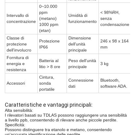
0~10.000
ppm
< 98%RH,
Intervallo di
Umidità di
(metano)
senza
concentrazione
funzionamento
1000 ppm
condensazione
(etan)
Classe di
Dimensione
Protezione
246 x 98 x 164
protezione
dell'unità
IP66
mm
dell'involucro
principale
Fornitura di
Batteria al
Peso dell'unità
energia e
3 kg
litio > 8 ore
principale
resistenza
Cintura,
Connessione
Bluetooth,
Accessori
sonda
dati
software ADA.
portatile
Caratteristiche e vantaggi principali:
Alta sensibilità:
I rilevatori basati su TDLAS possono raggiungere una sensibilità
a livello ppb, consentendo di rilevare anche piccole perdite.
Specificità:
Possono distinguere tra etanolo e metano, consentendo
un'accurata identificazione delle perdite.