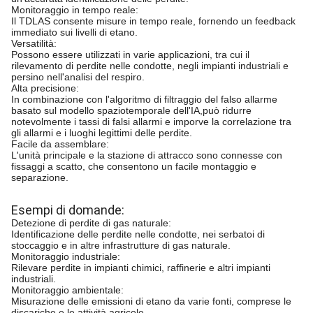
Monitoraggio in tempo reale:
Il TDLAS consente misure in tempo reale, fornendo un feedback
immediato sui livelli di etano.
Versatilità:
Possono essere utilizzati in varie applicazioni, tra cui il
rilevamento di perdite nelle condotte, negli impianti industriali e
persino nell'analisi del respiro.
Alta precisione:
In combinazione con l'algoritmo di filtraggio del falso allarme
basato sul modello spaziotemporale dell'IA,può ridurre
notevolmente i tassi di falsi allarmi e imporve la correlazione tra
gli allarmi e i luoghi legittimi delle perdite.
Facile da assemblare:
L'unità principale e la stazione di attracco sono connesse con
fissaggi a scatto, che consentono un facile montaggio e
separazione.
Esempi di domande:
Detezione di perdite di gas naturale:
Identificazione delle perdite nelle condotte, nei serbatoi di
stoccaggio e in altre infrastrutture di gas naturale.
Monitoraggio industriale:
Rilevare perdite in impianti chimici, raffinerie e altri impianti
industriali.
Monitoraggio ambientale:
Misurazione delle emissioni di etano da varie fonti, comprese le
discariche e le attività agricole.