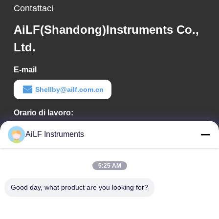
Contattaci
AiLF(Shandong)Instruments Co.,
Ltd.
E-mail
Shellby@ailf.com.cn
Orario di lavoro:
09:00-18:00
AiLF Instruments
Il nostro indirizzo
5:25 AM
Indirizzo aziendale
Stanza 603, Edificio Uffici dell'Hotel Liaoning, Distretto di
Good day, what product are you looking for?
Xicheng, Pechino, Cina
Indirizzo della fabbrica: