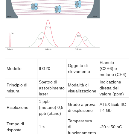
Etanolo
Oggetto di
Modello
Il G20
(C2H6) e
rilevamento
metano (CH4)
Spettro di
Indicazione
Principio di
Modalità di
assorbimento
diretta del
misura
visualizzazione
laser
valore (ppm)
1 ppb
Grado a prova
ATEX Exib IIC
Risoluzione
(metano) 0,5
di esplosione
T4 Gb
ppb (etano)
Temperatura
Tempo di
1 s
di
-20 ~ 50 oC
risposta
funzionamento