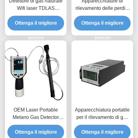
Detettore di gas naturale
Apparecchiature di
Wifi laser TDLAS
rilevamento delle perdite
ricaricabile ad alta
di tipo pompa per
Ottenga il migliore
sensibilità per gas
rilevatore portatile di
Ottenga il migliore
infiammabili
metano a portata
prezzo
completa EXib IIC T3
prezzo
OEM Laser Portable
Apparecchiatura portatile
Metano Gas Detector
per il rilevamento di gas
CH4 In PPM LEL VOL
naturale a batteria
Ottenga il migliore
Ottenga il migliore
TDLAS per C2H6