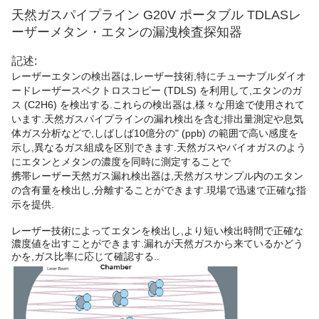
天然ガスパイプライン G20V ポータブル TDLASレ
ーザーメタン・エタンの漏洩検査探知器
記述:
レーザーエタンの検出器は,レーザー技術,特にチューナブルダイオ
ードレーザースペクトロスコピー (TDLS) を利用して,エタンのガ
ス (C2H6) を検出する.これらの検出器は,様々な用途で使用されて
います.天然ガスパイプラインの漏れ検出を含む排出量測定や息気
体ガス分析などで,しばしば10億分の" (ppb) の範囲で高い感度を
示し,異なるガス組成を区別できます.天然ガスやバイオガスのよう
にエタンとメタンの濃度を同時に測定することで
携帯レーザー天然ガス漏れ検出器は,天然ガスサンプル内のエタン
の含有量を検出し,分離することができます.現場で迅速で正確な指
示を提供.
レーザー技術によってエタンを検出し,より短い検出時間で正確な
濃度値を出すことができます.漏れが天然ガスから来ているかどう
かを,ガス比率に応じて確認する..