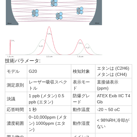
技術パラメータ:
エタンは (C2H6)
モデル
G20
検知対象
メタンは (CH4)
レーザー吸収スペク
表示モー
直接値表示
測定原則
トル
ド
(ppm)
1 ppb (メタン) 0.5
防爆グレ
ATEX Exib IIC T4
決議
ppb (エタン)
ード
Gb
応答時間
1 秒
動作温度
-20 ~ 50 oC
0~10,000ppm (メタ
< 98%RH,冷却が
濃度範囲
ン) 1000ppm (エタ
動作湿度
ない
ン)
囲み物の
メインユ