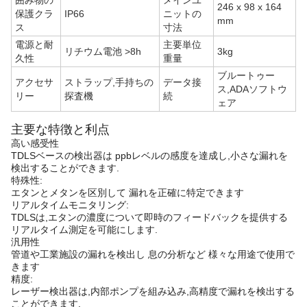
246 x 98 x 164
保護クラ
IP66
ニットの
mm
ス
寸法
電源と耐
主要単位
リチウム電池 >8h
3kg
久性
重量
ブルートゥー
アクセサ
ストラップ,手持ちの
データ接
ス,ADAソフトウ
リー
探査機
続
ェア
主要な特徴と利点
高い感受性
TDLSベースの検出器は ppbレベルの感度を達成し,小さな漏れを
検出することができます.
特殊性:
エタンとメタンを区別して 漏れを正確に特定できます
リアルタイムモニタリング:
TDLSは,エタンの濃度について即時のフィードバックを提供する
リアルタイム測定を可能にします.
汎用性
管道や工業施設の漏れを検出し 息の分析など 様々な用途で使用で
きます
精度:
レーザー検出器は,内部ポンプを組み込み,高精度で漏れを検出する
ことができます.