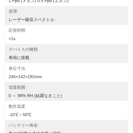
1 Ppb (メタン) 0.5 Ppb (エタン)
原理:
レーザー吸収スペクトル
応答時間:
<1s
デバイスの種類:
車両に搭載
単位寸法:
246×142×192mm
湿度範囲:
0 ～ 98% RH (結露なきこと)
動作温度:
-10℃～50℃
バッテリー寿命: