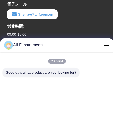
電子メール
Shellby@ailf.com.cn
労働時間:
09:00-18:00
AiLF Instruments
住所
会社の住所
7:25 PM
中国北京市西城区辽宁饭店办公楼603室
工場の住所
Good day, what product are you looking for?
中国山东省威海市威海生态科技发展区
テレ
0086-13051930061