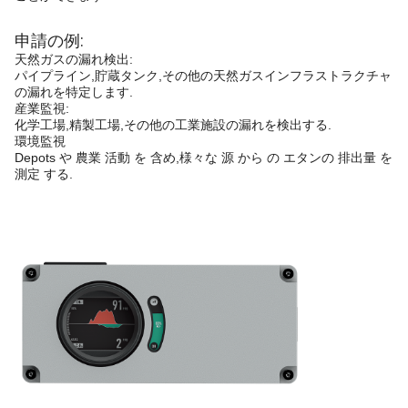
申請の例:
天然ガスの漏れ検出:
パイプライン,貯蔵タンク,その他の天然ガスインフラストラクチャ
の漏れを特定します.
産業監視:
化学工場,精製工場,その他の工業施設の漏れを検出する.
環境監視
Depots や 農業 活動 を 含め,様々な 源 から の エタンの 排出量 を
測定 する.