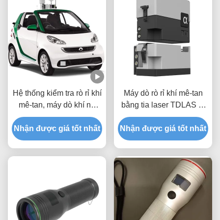
Hệ thống kiểm tra rò rỉ khí
Máy dò rò rỉ khí mê-tan
mê-tan, máy dò khí nổ
bằng tia laser TDLAS di
dựa trên xe TDLAS
động G20V dựa trên xe
Nhận được giá tốt nhất
Nhận được giá tốt nhất