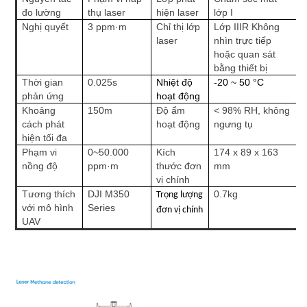
đo lường
thụ laser
hiện laser
lớp I
Nghị quyết
3 ppm·m
Chỉ thị lớp
Lớp IIIR Không
laser
nhìn trực tiếp
hoặc quan sát
bằng thiết bị
Thời gian
0.025s
Nhiệt độ
-20 ~ 50 °C
phản ứng
hoạt động
Khoảng
150m
Độ ẩm
< 98% RH, không
cách phát
hoạt động
ngưng tụ
hiện tối đa
Phạm vi
0~50.000
Kích
174 x 89 x 163
nồng độ
ppm·m
thước đơn
mm
vị chính
Tương thích
DJI M350
0.7kg
Trọng lượng
với mô hình
Series
đơn vị chính
UAV