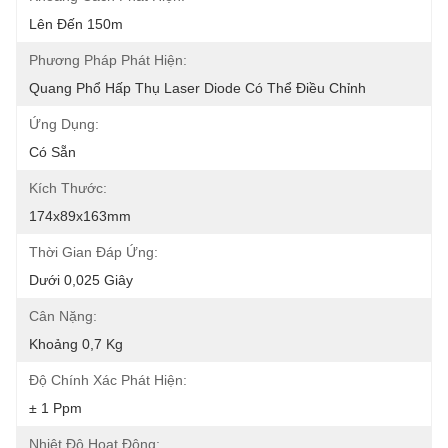
Lên Đến 150m
Phương Pháp Phát Hiện:
Quang Phổ Hấp Thụ Laser Diode Có Thể Điều Chỉnh
Ứng Dụng:
Có Sẵn
Kích Thước:
174x89x163mm
Thời Gian Đáp Ứng:
Dưới 0,025 Giây
Cân Nặng:
Khoảng 0,7 Kg
Độ Chính Xác Phát Hiện:
± 1 Ppm
Nhiệt Độ Hoạt Động: