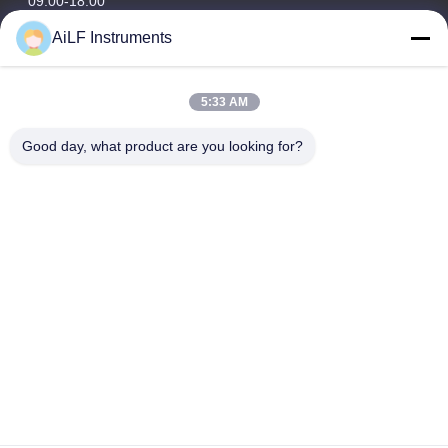
09:00-18:00
AiLF Instruments
Địa chỉ của chúng tôi
Địa chỉ công ty
5:33 AM
Phòng 603, Tòa nhà Văn phòng Khách sạn Liêu Ninh, Quận
Tây Thành, Bắc Kinh, Trung Quốc
Good day, what product are you looking for?
Địa chỉ nhà máy :
Khu Phát triển Công nghệ & Sinh thái Uy Hải, Uy Hải, Tỉnh
Sơn Đông, Trung Quốc
điện thoại
0086-13051930061
Trung Quốc Chất lượng tốt Máy dò khí mê-tan bằng laser Nhà
cung cấp. Bản quyền © -2026 AiLF(Shandong)Instruments Co.,