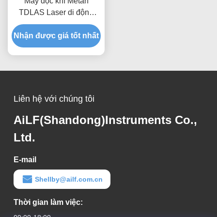
Máy đọc khí Metan
TDLAS Laser di động
CH4 Máy dò rò rỉ có đầu
Nhận được giá tốt nhất
dò
Liên hệ với chúng tôi
AiLF(Shandong)Instruments Co.,
Ltd.
E-mail
Shellby@ailf.com.cn
Thời gian làm việc: