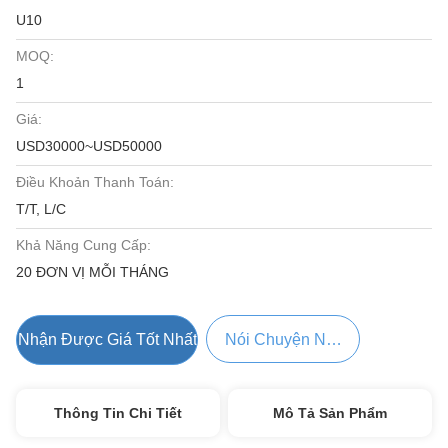
U10
MOQ:
1
Giá:
USD30000~USD50000
Điều Khoản Thanh Toán:
T/T, L/C
Khả Năng Cung Cấp:
20 ĐƠN VỊ MỖI THÁNG
Nhận Được Giá Tốt Nhất
Nói Chuyện Ngay.
Thông Tin Chi Tiết
Mô Tả Sản Phẩm