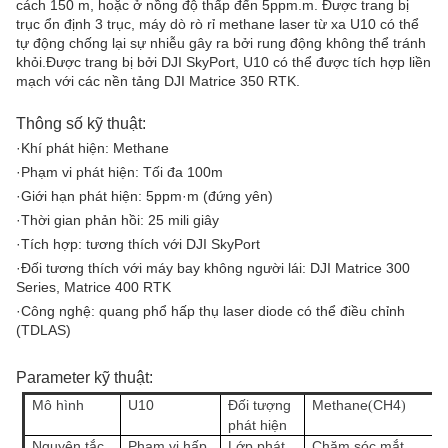
cách 150 m, hoặc ở nồng độ thấp đến 5ppm.m. Được trang bị
trục ổn định 3 trục, máy dò rò rỉ methane laser từ xa U10 có thể
tự động chống lại sự nhiễu gây ra bởi rung động không thể tránh
khỏi.Được trang bị bởi DJI SkyPort, U10 có thể được tích hợp liền
mạch với các nền tảng DJI Matrice 350 RTK.
Thông số kỹ thuật:
·Khí phát hiện: Methane
·Phạm vi phát hiện: Tối đa 100m
·Giới hạn phát hiện: 5ppm·m (đứng yên)
·Thời gian phản hồi: 25 mili giây
·Tích hợp: tương thích với DJI SkyPort
·Đối tương thích với máy bay không người lái: DJI Matrice 300
Series, Matrice 400 RTK
·Công nghệ: quang phổ hấp thụ laser diode có thể điều chỉnh
(TDLAS)
Parameter kỹ thuật:
Mô hình
U10
Đối tượng
Methane
CH4
(
)
phát hiện
Nguyên tắc
Phạm vi hấp
Lớp phát
Chăm sóc mắt