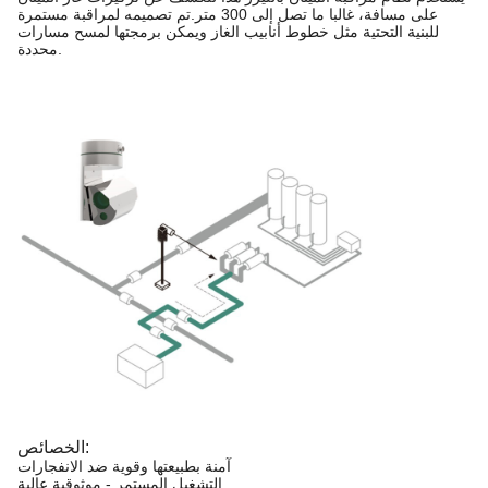
على مسافة، غالبا ما تصل إلى 300 متر.تم تصميمه لمراقبة مستمرة
للبنية التحتية مثل خطوط أنابيب الغاز ويمكن برمجتها لمسح مسارات
محددة.
الخصائص:
آمنة بطبيعتها وقوية ضد الانفجارات
التشغيل المستمر - موثوقية عالية