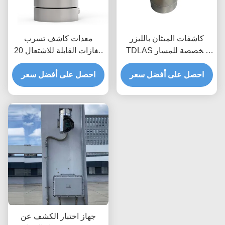
كاشفات الميثان بالليزر
معدات كاشف تسرب
TDLAS مخصصة للمسار
الغازات القابلة للاشتعال 20
المفتوح مع إمكانية التحريك
واط IP68 مخصصة
والإمالة للمنازل
احصل على أفضل سعر
احصل على أفضل سعر
جهاز اختبار الكشف عن