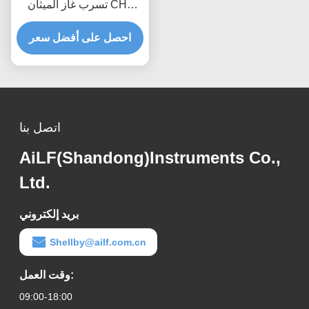
تسرب غاز الميثان CH4
للوقود لمحطة الغاز
احصل على أفضل سعر
اتصل بنا
AiLF(Shandong)Instruments Co.,
Ltd.
بريد إلكتروني
Shellby@ailf.com.cn
وقت العمل:
09:00-18:00