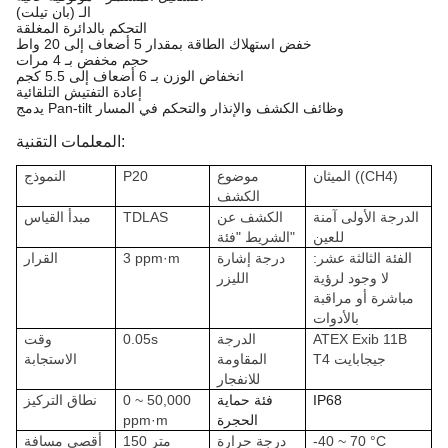
الـ (بان تيلت)
التحكم بالدائرة المغلقة
خفض استهلاك الطاقة بمقدار 5 أضعاف إلى 20 واط
حجم مخفض بـ 4 مرات
انخفاض الوزن بـ 6 أضعاف إلى 5.5 كجم
إعادة التفتيش التلقائية
يدمج Pan-tilt وظائف الكشف والإنذار والتحكم في المسار
المعلمات التقنية:
الميثان ((CH4)
موضوع
P20
النموذج
الكشف
الدرجة الأولى آمنة
الكشف عن
TDLAS
مبدأ القياس
للعين
الشريط "فئة"
الفئة الثالثة عشر:
درجة إشارة
3 ppm·m
القرار
لا وجود لرؤية
الليزر
مباشرة أو مراقبة
بالأدوات
ATEX Exib 11B
الدرجة
0.05s
وقت
T4 جيجابايت
المقاومة
الاستجابة
للانفجار
IP68
فئة حماية
0 ~ 50,000
نطاق التركيز
الحجرة
ppm·m
-40 ~ 70 °C
درجة حرارة
150 متر
أقصى مسافة