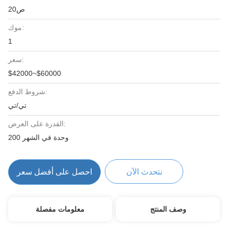
ص20
موك:
1
سعر:
$42000~$60000
شروط الدفع:
تي/تي
القدرة على العرض:
200 وحدة في الشهر
نتحدث الآن
احصل على أفضل سعر
وصف المنتج
معلومات مفصلة