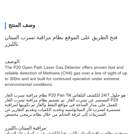
وصف المنتج
فتح الطريق على الموقع نظام مراقبة تسرب الميثان
بالليزر
الوصف:
The P20 Open Path Laser Gas Detector offers proven fast and
reliable detection of Methane (CH4) gas over a line of sight of up
to 300m and are built for continued operation under extreme
environmental conditions.
نظام مراقبة تسرب الغاز P20 Pan Tilt هو حلول 24/7 للكشف التلقائي
المستمر عن تسرب الغاز. تم تصميم نظام مراقبة تسرب الغاز P20
للعمل على مدار الساعة في مواقع النفط والغاز.تم تكوينها لمراقبة
مستمرة لتسرب غاز الميثانولتنبيه وتحديد الكميات وتقديم التقارير عن
التسريبات إلى غرفة التحكم من خلال نظام برمجي مخصص.
مراقبة الميثان بالليزر:
يستخدم نظام مراقبة الميثان بالليزر هذا للكشف عن تركيزات غاز الميثان