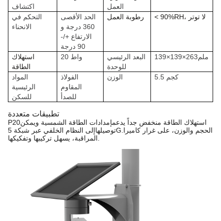
العمل
اكتشاف
< 90%RH، لا توتر
رطوبة العمل
الحد الأقصى
التحكم في
360 درجة و
الانحناء
الارتفاع +/-
90 درجة
139×139×263ملم
البعد الرئيسي
20 واط
استهلاك
للوحدة
الطاقة
5.5 كجم
الوزن
الفولاذ
المواد
المقاوم
الرئيسية
للصدأ
للسكن
تطبيقات متعددة
استهلاك الطاقة منخفض جداً يدعم
إمدادات الطاقة الشمسية ويمكن
P20
الحجم والوزن، على غرار كاميرا
إلى النظام الخلفي عبر شبكة 5G.
توصيلها
المراقبة، يسهل تركيبها وتفكيكها.