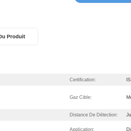
Du Produit
Certification:
I
Gaz Cible:
M
Distance De Détection:
J
Application:
Di