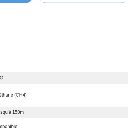
SO
éthane (CH4)
usqu'à 150m
sponible