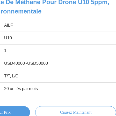
ite De Méthane Pour Drone U10 5ppm,
vironnementale
AiLF
U10
1
USD40000~USD50000
T/T, L/C
20 unités par mois
ur Prix
Causez Maintenant