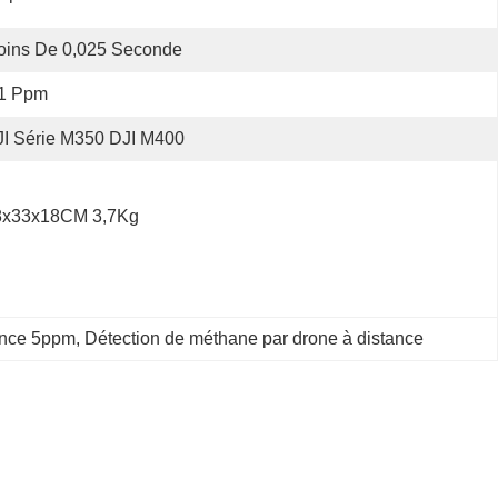
oins De 0,025 Seconde
 1 Ppm
I Série M350 DJI M400
8x33x18CM 3,7Kg
tance 5ppm
, 
Détection de méthane par drone à distance