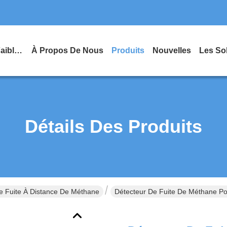
Fil D'acier À Faible Teneur En Carbone
À Propos De Nous
Produits
Nouvelles
Les So
Détails Des Produits
e Fuite À Distance De Méthane
Détecteur De Fuite De Méthane Po