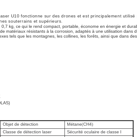
ser U10 fonctionne sur des drones et est principalement utilisé 
lines souterrains et supérieurs
.
 0,7 kg, ce qui le rend compact, portable, économe en énergie et durab
e matériaux résistants à la corrosion, adaptés à une utilisation dans dif
exes tels que les montagnes, les collines, les forêts, ainsi que dans d
K
TDLAS)
Objet de détection
Métane
CH4
(
)
Classe de détection laser
Sécurité oculaire de classe I