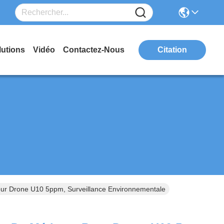
lutions
Vidéo
Contactez-Nous
Citation
ur Drone U10 5ppm, Surveillance Environnementale