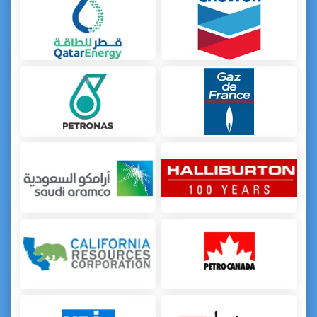
コンパクトTDLAS CH4メタンガス漏れ検知器 充放電式
非接触式迷你遥测甲烷泄漏检测器 100米 蓝牙
실시간 원격 레이저 메탄 CH4 검출기 센서 비접촉식 TDLAS 기술
배터리 전동 Ch4 원격 메탄 누출 탐지 기기 사용자 정의
TDLAS 휴대용 메탄 가스 감지기 장비 자체 교정
长距离TDLAS甲烷探测器L20远程激光气体检测系统
ATEX 인증 휴대용 메탄 검출기 천연가스 테스터 IP66 방수
휴대용 TDLAS 레이저 천연 가스 누출 감지기 메탄 C2H6 에탄 누출 감지
원격으로 이동할 수 있는 위험 메탄 탐지기
휴대용 TDLAS 레이저 천연가스 감지 시스템 상업용 감지기