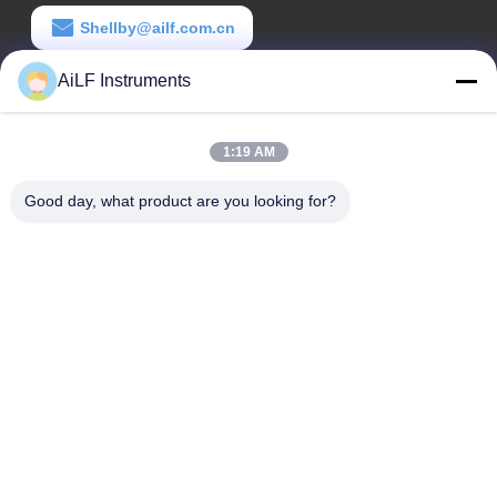
Shellby@ailf.com.cn
AiLF Instruments
일 시간:
09:00-18:00
1:19 AM
우리 주소
Good day, what product are you looking for?
회사 주소
중국 베이징시 시청구 랴오닝호텔 빌딩 603호
공장 주소:
중국 산둥성 웨이하이시 웨이하이 생태기술개발구
전화
0086-13051930061