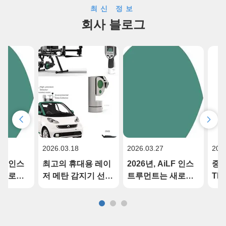
이저 감지 2. 보이는 대상이 정확한 감지 지점입니다. 특징 더 빠
최신 정보
른 응답 속도를 갖춘 고성능 ...
회사 블로그
2026.03.18
2026.03.27
202
iLF 인스
최고의 휴대용 레이
2026년, AiLF 인스
중요
 새로운
저 메탄 감지기 선택
트루먼트는 새로운
TD
 함께합
방법은?
장을 쓰는데 함께합
출 
니다.
인 
로 