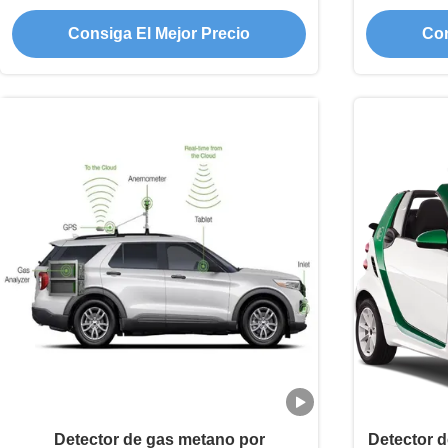
metano TDLAS de nivel Ppb basado
vehículo 
Consiga El Mejor Precio
Con
en vehículo
Detector de gas metano por
Detector d