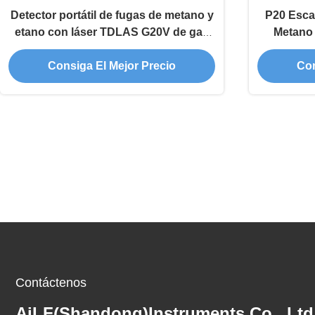
Detector portátil de fugas de metano y
P20 Esca
etano con láser TDLAS G20V de gas
Metano 
natural
Consiga El Mejor Precio
Con
Contáctenos
AiLF(Shandong)Instruments Co., Ltd