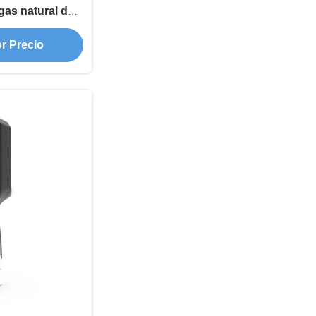
gas natural de
remoto
r Precio