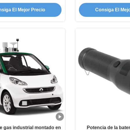
para inspección de tuberías
metano para conducto
siga El Mejor Precio
Consiga El Mejo
e gas industrial montado en
Potencia de la bate