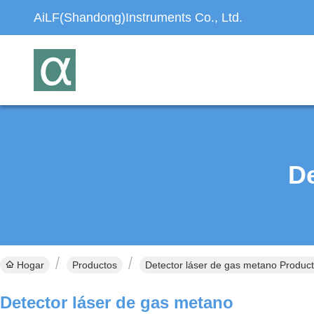
AiLF(Shandong)Instruments Co., Ltd.
D
Hogar
Productos
Detector láser de gas metano Product
Detector láser de gas metano