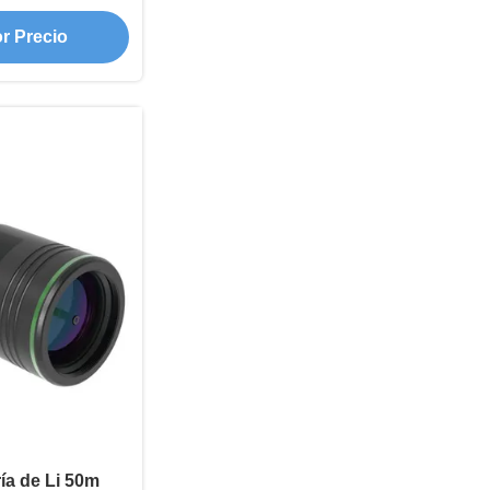
s subterráneos
r Precio
ría de Li 50m