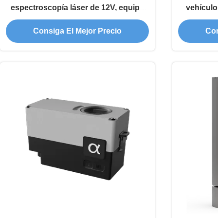
espectroscopía láser de 12V, equipo
vehículo
de inspección a nivel PPB
Consiga El Mejor Precio
Con