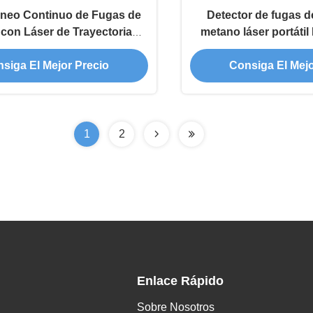
neo Continuo de Fugas de
Detector de fugas d
con Láser de Trayectoria
metano láser portátil
Abierta Monitoreo
complet
siga El Mejor Precio
Consiga El Mejo
1
2
Enlace Rápido
Sobre Nosotros
.