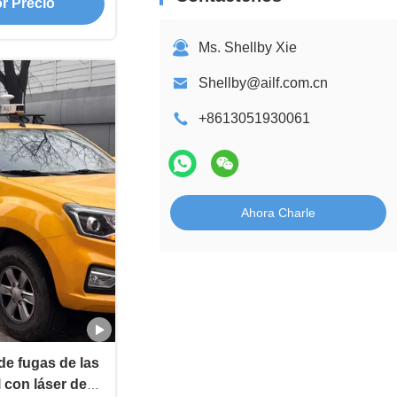
r Precio
Ms. Shellby Xie
Shellby@ailf.com.cn
+8613051930061
Ahora Charle
de fugas de las
l con láser de