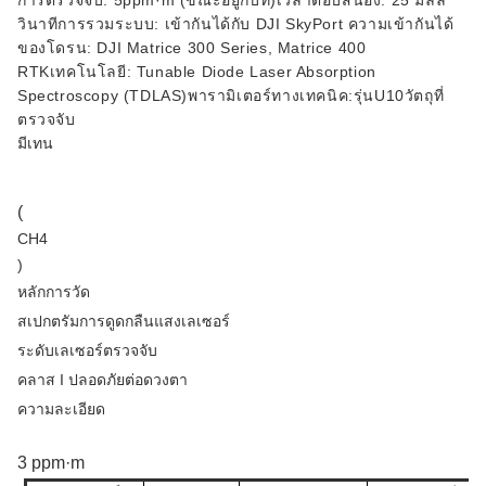
การตรวจจับ: 5ppm·m (ขณะอยู่กับที่)
เวลาตอบสนอง: 25 มิลลิ
วินาที
การรวมระบบ: เข้ากันได้กับ DJI SkyPort
ความเข้ากันได้
ของโดรน: DJI Matrice 300 Series, Matrice 400
RTK
เทคโนโลยี: Tunable Diode Laser Absorption
Spectroscopy (TDLAS)
พารามิเตอร์ทางเทคนิค:
รุ่น
U10
วัตถุที่
ตรวจจับ
มีเทน
(
CH4
)
หลักการวัด
สเปกตรัมการดูดกลืนแสงเลเซอร์
ระดับเลเซอร์ตรวจจับ
คลาส I ปลอดภัยต่อดวงตา
ความละเอียด
3 ppm·m