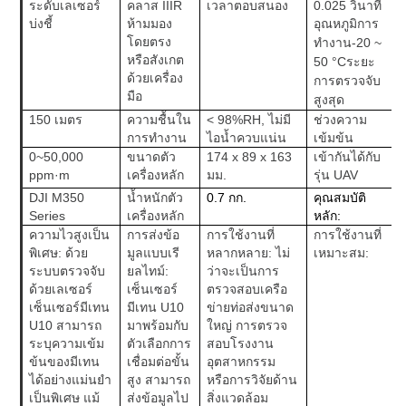
ระดับเลเซอร์
คลาส IIIR
เวลาตอบสนอง
0.025 วินาที
บ่งชี้
ห้ามมอง
อุณหภูมิการ
โดยตรง
-20 ~
ทำงาน
หรือสังเกต
50 °C
ระยะ
ด้วยเครื่อง
การตรวจจับ
มือ
สูงสุด
150 เมตร
ความชื้นใน
< 98%RH, ไม่มี
ช่วงความ
การทำงาน
ไอน้ำควบแน่น
เข้มข้น
0~50,000
ขนาดตัว
174 x 89 x 163
เข้ากันได้กับ
ppm·m
เครื่องหลัก
มม.
รุ่น UAV
DJI M350
น้ำหนักตัว
0.7 กก.
คุณสมบัติ
Series
เครื่องหลัก
หลัก:
ความไวสูงเป็น
การส่งข้อ
การใช้งานที่
การใช้งานที่
พิเศษ: ด้วย
มูลแบบเรี
หลากหลาย: ไม่
เหมาะสม:
ระบบตรวจจับ
ยลไทม์:
ว่าจะเป็นการ
ด้วยเลเซอร์
เซ็นเซอร์
ตรวจสอบเครือ
เซ็นเซอร์มีเทน
มีเทน U10
ข่ายท่อส่งขนาด
U10 สามารถ
มาพร้อมกับ
ใหญ่ การตรวจ
ระบุความเข้ม
ตัวเลือกการ
สอบโรงงาน
ข้นของมีเทน
เชื่อมต่อขั้น
อุตสาหกรรม
ได้อย่างแม่นยำ
สูง สามารถ
หรือการวิจัยด้าน
เป็นพิเศษ แม้
ส่งข้อมูลไป
สิ่งแวดล้อม