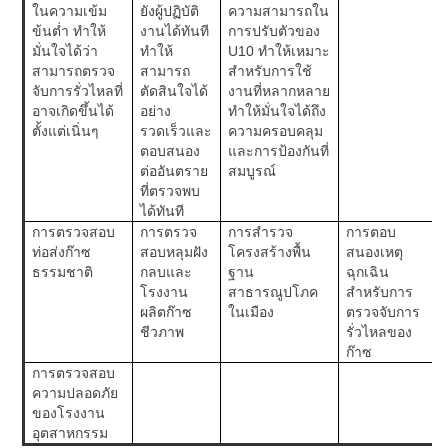
ในความเข้ม
ยังผู้ปฏิบัติ
ความสามารถใน
ข้นต่ำ ทำให้
งานได้ทันที
การปรับตัวของ
มั่นใจได้ว่า
ทำให้
U10 ทำให้เหมาะ
สามารถตรวจ
สามารถ
สำหรับการใช้
จับการรั่วไหลที่
ตัดสินใจได้
งานที่หลากหลาย
อาจเกิดขึ้นได้
อย่าง
ทำให้มั่นใจได้ถึง
ตั้งแต่เนิ่นๆ
รวดเร็วและ
ความครอบคลุม
ตอบสนอง
และการป้องกันที่
ต่ออันตราย
สมบูรณ์
ที่ตรวจพบ
ได้ทันที
การตรวจสอบ
การตรวจ
การสำรวจ
การตอบ
ท่อส่งก๊าซ
สอบหลุมฝัง
โครงสร้างพื้น
สนองเหตุ
ธรรมชาติ
กลบและ
ฐาน
ฉุกเฉิน
โรงงาน
สาธารณูปโภค
สำหรับการ
ผลิตก๊าซ
ในเมือง
ตรวจจับการ
ชีวภาพ
รั่วไหลของ
ก๊าซ
การตรวจสอบ
ความปลอดภัย
ของโรงงาน
อุตสาหกรรม