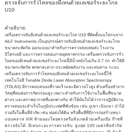
ตรวจจับการรั่วไหลของมีเทนด้วยเลเซอร์ระยะไกล
U10
คำอธิบาย:
เครื่องตรวจจับมีเทนด้วยเลเซอร์ระยะไกล U10 ที่ติดตั้งบนโดรนจาก
AiLF Instruments เป็นอุปกรณ์ตรวจจับมีเทนด้วยเลเซอร์ระยะไกล
ขนาดกะทัดรัด ออกแบบมาสำหรับการตรวจสอบท่อส่ง โรงงาน
ปิโตรเคมี และการตรวจสอบภาคอุตสาหกรรม เครื่องตรวจจับการรั่ว
ไหลของมีเทนด้วยเลเซอร์ระยะไกลนี้มีน้ำหนักไม่เกิน 0.7 กก. ทำให้มี
ขนาดกะทัดรัด พกพาสะดวก ประหยัดพลังงาน และทนทาน ระบบ
เครื่องตรวจจับการรั่วไหลของมีเทนด้วยเลเซอร์ระยะไกลนี้ใช้
เทคโนโลยี Tunable Diode Laser Absorption Spectroscopy
(TDLAS) มีการตอบสนองที่รวดเร็วและมีความไวสูง ตัวเครื่องทำจาก
วัสดุที่ทนต่อการกัดกร่อนสูง เหมาะสำหรับการใช้งานในพื้นที่ขนาด
ต่างๆ และสภาพอากาศที่แตกต่างกัน ทำให้มั่นใจได้ว่าการปฏิบัติงาน
ตรวจสอบจะสำเร็จในภูมิประเทศที่ซับซ้อน เช่น ภูเขา เนินเขา ป่าไม้
รวมถึงในพื้นที่จำกัด เช่น ท่อส่งใต้ดิน หรือพื้นที่ที่มีการก่อสร้างหนา
แน่น
คลาส IIIR ห้ามมองโดยตรงหรือสังเกตด้วยเครื่องมือ
ก๊าซที่
ตรวจจับได้: มีเทน
ระยะการตรวจจับ: สูงสุด 100 เมตร
ขีดจำกัด