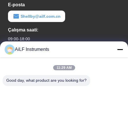
E-posta
Shellby@ailf.com.cn
Çalışma saati:
09:00-18:00
AiLF Instruments
Adresimiz
Şirket Adresi
11:29 AM
Liaoning Oteli Ofis Binası, Oda 603, Xicheng Bölgesi, Pekin,
Çin
Good day, what product are you looking for?
Fabrika adresi :
Weihai Eko ve Teknoloji Geliştirme Bölgesi, Weihai, Shandong
Eyaleti, Çin
tele
0086-13051930061