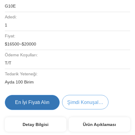
G10E
Adedi:
1
Fiyat:
$16500~$20000
Ödeme Koşulları:
T/T
Tedarik Yeteneği:
Ayda 100 Birim
En İyi Fiyatı Alın
Şimdi Konuşalım.
Detay Bilgisi
Ürün Açıklaması