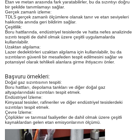
Etan ve metan arasında fark yaratabilirler, bu da sızıntıyı doğru
bir şekilde tanımlamayı sağlar.
Gerçek zamanlı izleme:
TDLS gerçek zamanlı ölçümlere olanak tanır ve etan seviyeleri
hakkında anında geri bildirim sağlar.
Çeşitlilik:
Boru hattlarında, endüstriyel tesislerde ve hatta nefes analizinde
sızıntı tespiti de dahil olmak üzere çeşitli uygulamalarda
kullanılabilir.
Uzaktan algılama:
Lazer dedektörleri uzaktan algılama için kullanılabilir, bu da
sızıntıların güvenli bir mesafeden tespit edilmesini sağlar ve
potansiyel olarak tehlikeli alanlara girme ihtiyacını önler.
Başvuru örnekleri:
Doğal gaz sızıntısının tespiti:
Boru hattları, depolama tankları ve diğer doğal gaz
altyapılarındaki sızıntıları tespit etmek.
Endüstriyel İzleme:
Kimyasal tesisler, rafineriler ve diğer endüstriyel tesislerdeki
sızıntıları tespit etmek.
Çevre İzleme:
Çöplükler ve tarımsal faaliyetler de dahil olmak üzere çeşitli
kaynaklardan gelen etan emisyonlarının ölçümü.