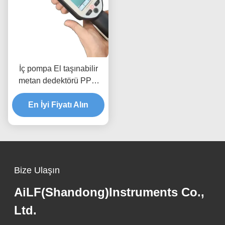
İç pompa El taşınabilir
metan dedektörü PPM
LEL VOL gaz sayaçları
En İyi Fiyatı Alın
Bize Ulaşın
AiLF(Shandong)Instruments Co.,
Ltd.