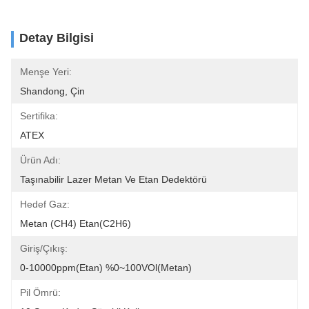
Detay Bilgisi
Menşe Yeri:
Shandong, Çin
Sertifika:
ATEX
Ürün Adı:
Taşınabilir Lazer Metan Ve Etan Dedektörü
Hedef Gaz:
Metan (CH4) Etan(C2H6)
Giriş/çıkış:
0-10000ppm(Etan) %0~100VOl(Metan)
Pil Ömrü: