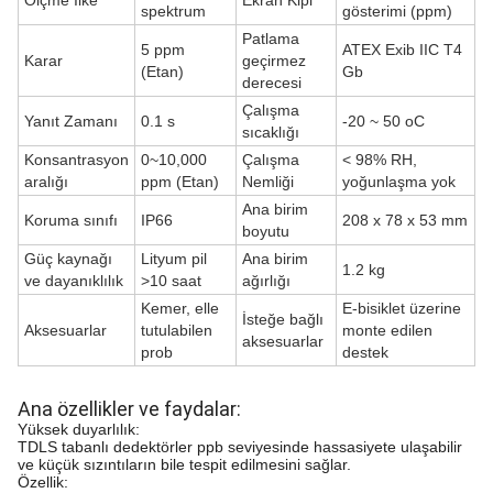
spektrum
gösterimi (ppm)
Patlama
5 ppm
ATEX Exib IIC T4
Karar
geçirmez
(Etan)
Gb
derecesi
Çalışma
Yanıt Zamanı
0.1 s
-20 ~ 50 oC
sıcaklığı
Konsantrasyon
0~10,000
Çalışma
< 98% RH,
aralığı
ppm (Etan)
Nemliği
yoğunlaşma yok
Ana birim
Koruma sınıfı
IP66
208 x 78 x 53 mm
boyutu
Güç kaynağı
Lityum pil
Ana birim
1.2 kg
ve dayanıklılık
>10 saat
ağırlığı
Kemer, elle
E-bisiklet üzerine
İsteğe bağlı
Aksesuarlar
tutulabilen
monte edilen
aksesuarlar
prob
destek
Ana özellikler ve faydalar:
Yüksek duyarlılık:
TDLS tabanlı dedektörler ppb seviyesinde hassasiyete ulaşabilir
ve küçük sızıntıların bile tespit edilmesini sağlar.
Özellik: