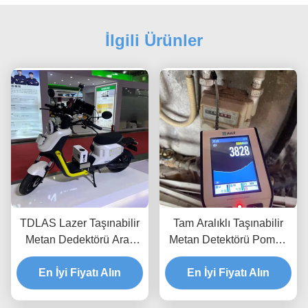
İlgili Ürünler
TDLAS Lazer Taşınabilir
Tam Aralıklı Taşınabilir
Metan Dedektörü Araç
Metan Detektörü Pompa
Montajlı IP66 Su
Tipi Sızıntı Algılama
En İyi Fiyatı Alın
Geçirmez
Ekipmanı EXib IIC T3
En İyi Fiyatı Alın