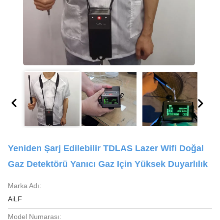
Yeniden Şarj Edilebilir TDLAS Lazer Wifi Doğal
Gaz Detektörü Yanıcı Gaz Için Yüksek Duyarlılık
Marka Adı:
AiLF
Model Numarası: