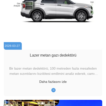
2026-03-27
Lazer metan gazı dedektörü
Bir lazer metan dedektörü, 100 metreden fazla mesafeden
metan sızıntılarını kızılötesi emilimini analiz ederek, camın
içinden bile tespit etmek için Ayarlanabilir Diyot Lazer
Daha fazlasını izle
Absorpsiyon Spektroskopisi (TDLAS) kullanan, elde taşınabilir
veya monte edilebilen, temassız bir cihazdır. Laser Methane
...