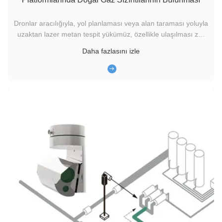
Dronlar aracılığıyla, yol planlaması veya alan taraması yoluyla
uzaktan lazer metan tespit yükümüz, özellikle ulaşılması zor
yerlerde şüpheli sızıntı alanlarını hızlı ve verimli bir şekilde
Daha fazlasını izle
tespit edebilir. U10, boru hattı sızıntı tespiti için verimli bir
çözüm sunar ve Chevron gibi şirketler taraf...