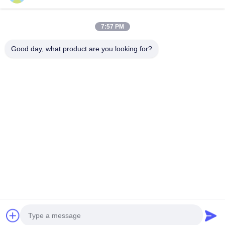
Şirket Adresi
7:57 PM
Liaoning Oteli Ofis Binası, Oda 603, Xicheng Bölgesi, Pekin,
Çin
Good day, what product are you looking for?
Fabrika adresi :
Weihai Eko ve Teknoloji Geliştirme Bölgesi, Weihai, Shandong
Eyaleti, Çin
tele
0086-13051930061
Çin İyi Kalite Lazer metan gazı dedektörü Tedarikçi. Telif hakkı ©
-2026 AiLF(Shandong)Instruments Co., Ltd. . Tüm Hakları
Saklıdır.
Gizlilik Politikası
|
Site Haritası