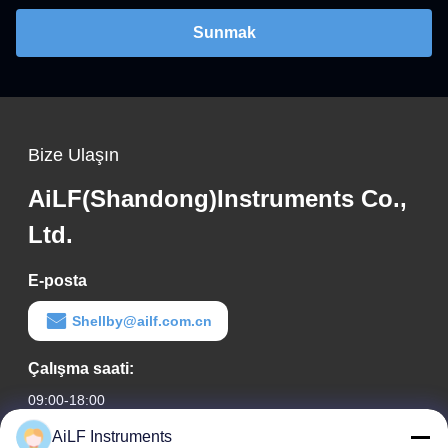
Sunmak
Bize Ulaşın
AiLF(Shandong)Instruments Co.,
Ltd.
E-posta
Shellby@ailf.com.cn
Çalışma saati:
09:00-18:00
AiLF Instruments
Adresimiz