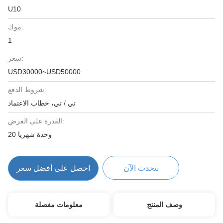
U10
موك:
1
سعر:
USD30000~USD50000
شروط الدفع:
تي / تي، خطاب الاعتماد
القدرة على العرض:
20 وحدة شهريا
نتحدث الآن
احصل على أفضل سعر
وصف المنتج
معلومات مفصلة