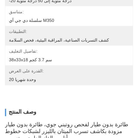
-20 درجة مئوية إلى 50 درجة مئوية
متناسق:
سلسلة دي جي آي M350
التطبيقات:
كشف التسربات الصناعية، المراقبة البيئية، فحص السلامة
تفاصيل التغليف:
38x33x18 سم 3.7 كجم
القدرة على العرض:
20 وحدة شهريا
وصف المنتج
طائرة بدون طيار لفحص روتيني جوي، طائرة بدون طيار
مزودة بكاشف تسرب الميثان بالليزر لشبكات خطوط