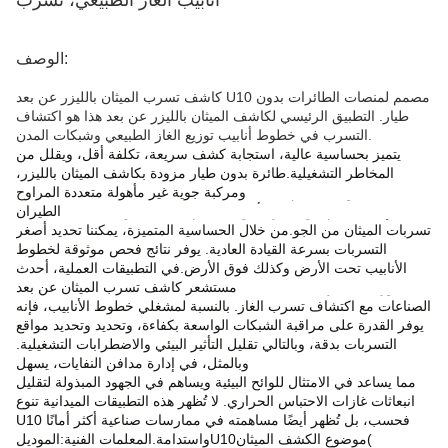
أنابيب الغاز الطبيعي، تسرب
الوصف:
كاشف تسرب الميثان بالليزر عن بعد U10 مصمم لمنصات الطائرات بدون
طيار. التطبيق الرئيسي لكاشف الميثان بالليزر عن بعد هذا هو اكتشاف
التسرب في خطوط أنابيب توزيع الغاز الطبيعي وشبكات المدن.
يتميز بحساسية عالية، استجابة كشف سريعة، تكلفة أقل، ويقلل من
المخاطر التشغيلية.
طائرة بدون طيار مزودة بكاشف الميثان بالليزر،
ومركبة جوية غير مأهولة متعددة المراوح (UAV) تعتمد على وحدة تحكم
الطيران DJI Pilot لإنشاء نظام جوي غير مأهول مصمم للكشف عن
تسربات الميثان من الجو.
من خلال الحساسية المتميزة، يمكننا تحديد أصغر
التسربات بسرعة القيادة العادية. يوفر نتائج فحص موثوقة لخطوط
الأنابيب تحت الأرض وكذلك فوق الأرض.
في التطبيقات العملية، أحدث
مستشعر كاشف تسرب الميثان عن بعد U10 ثورة في طريقة تعامل
الصناعات مع اكتشاف تسرب الغاز. بالنسبة لمشغلي خطوط الأنابيب، فإنه
يوفر القدرة على مراقبة الشبكات الواسعة بكفاءة، وتحديد وتحديد مواقع
التسربات بدقة، وبالتالي تقليل التأثير البيئي والاضطرابات التشغيلية.
وبالمثل، في إدارة مدافن النفايات، يسهل U10 اكتشاف انبعاثات الميثان،
مما يساعد في الامتثال للوائح البيئية ويساهم في الجهود المبذولة لتقليل
انبعاثات غازات الاحتباس الحراري. لا تُظهر هذه التطبيقات الميدانية تنوع
U10 فحسب، بل تُظهر أيضًا مساهمته في ممارسات صناعية أكثر أمانًا
(
موضوع الكشف
الميثان
U10
واستدامة.
المعلمات الفنية:
الموديل