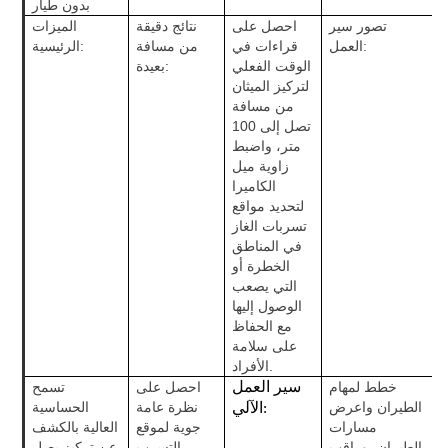
بدون طيار
تصور سير
احصل على
نتائج دقيقة
الميزات
العمل:
قراءات في
من مسافة
الرئيسية:
الوقت الفعلي
بعيدة:
لتركيز الميثان
من مسافة
تصل إلى 100
متر، واضبط
زاوية ميل
الكاميرا
لتحديد مواقع
تسربات الغاز
في المناطق
الخطرة أو
التي يصعب
الوصول إليها
مع الحفاظ
على سلامة
الأفراد.
خطط لمهام
احصل على
تسمح
سير العمل
الطيران واعرض
نظرة عامة
الحساسية
الآلي:
مسارات
جوية لموقع
العالية بالكشف
الطيران، وراقب
التسرب
عن تركيز يصل