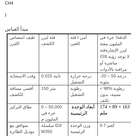
CH4
)
مبدأ القياس
الدقة
فئة I آمن
فئة ليزر
طيف امتصاص
3 جزء في
للعين
الكشف
الليزر
فئة
المليون.م
ليزر الإشارة
فئة
IIIR لا توجد رؤية
مباشرة أو
مراقبة بالأدوات
-20 ~ 50 درجة
درجة حرارة
0.025 ثانية
وقت الاستجابة
مئوية
التشغيل
< 98% رطوبة
رطوبة
150 متر
أقصى مسافة
نسبية، بدون
التشغيل
للكشف
تكثف
174 × 89 × 163
0 ~ 50,000
نطاق التركيز
أبعاد الوحدة
ملم
جزء في
الرئيسية
المليون.م
0.7 كجم
وزن الوحدة
سلسلة DJI
متوافق مع
الرئيسية
M350
موديل الطائرة