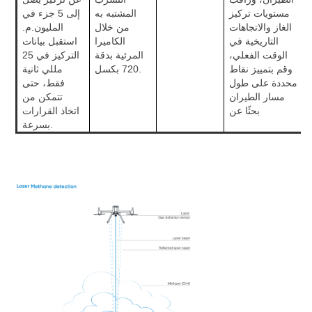
مستويات تركيز
المشتبه به
إلى 5 جزء في
الغاز والاتجاهات
من خلال
المليون.م.
التاريخية في
الكاميرا
استقبل بيانات
الوقت الفعلي،
المرئية بدقة
التركيز في 25
وقم بتمييز نقاط
720 بكسل.
مللي ثانية
محددة على طول
فقط، حتى
مسار الطيران
تتمكن من
بحثًا عن
اتخاذ القرارات
بسرعة.