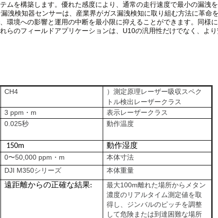
テムを構築します。
優れた感度により、通常の走行速度で最小の漏洩を
タン漏洩検知器センサーは、産業界がガス漏洩検知に取り組む方法に革命
、環境への影響と運用の中断を最小限に抑えることができます。同様に
れらのフィールドアプリケーションは、U10の汎用性だけでなく、よ
CH4
）
レーザー吸収スペク
測定原理
トル
検出レーザークラス
3 ppm・m
表示レーザークラス
0.025秒
動作温度
動作湿度
150m
0〜50,000 ppm・m
本体寸法
DJI M350シリーズ
本体重量
最大100m離れた場所からメタン
遠距離からの正確な結果:
濃度のリアルタイム測定値を取
得し、ジンバルのピッチを調整
して危険または到達困難な場所