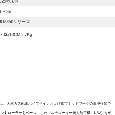
.025秒未満
 1 Ppm
JI M350シリーズ
8x33x18CM 3.7Kg
途は、天然ガス配電パイプラインおよび都市ネットワークの漏洩検知で
コントローラーをベースにしたマルチローター無人航空機（UAV）を使