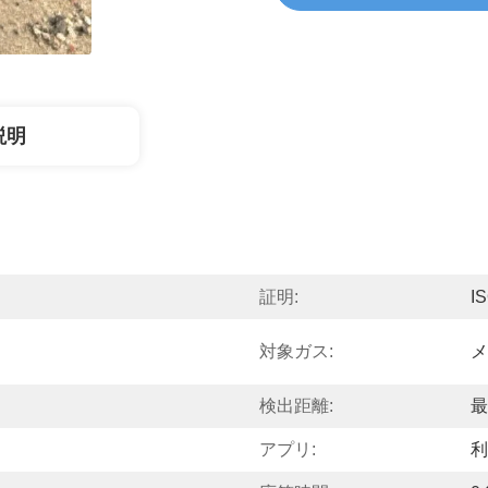
説明
証明:
I
対象ガス:
メ
検出距離:
最
アプリ:
利