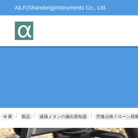
AiLF(Shandong)Instruments Co., Ltd.
家
製品
遠隔メタンの漏出探知器
空撮点検ドローン搭載