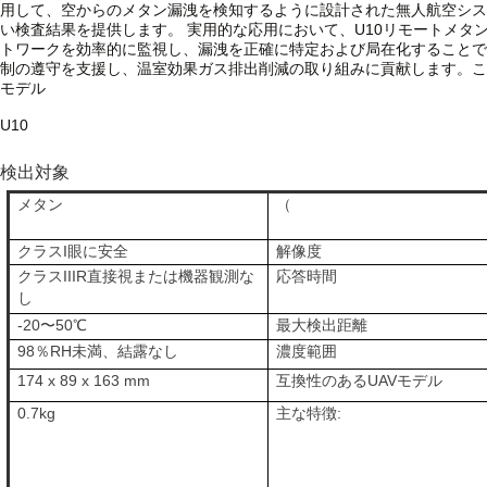
用して、空からのメタン漏洩を検知するように設計された無人航空シス
い検査結果を提供します。
実用的な応用において、U10リモートメ
トワークを効率的に監視し、漏洩を正確に特定および局在化することで
制の遵守を支援し、温室効果ガス排出削減の取り組みに貢献します。こ
モデル
U10
検出対象
メタン
（
クラスI眼に安全
解像度
クラスIIIR直接視または機器観測な
応答時間
し
-20〜50℃
最大検出距離
98％RH未満、結露なし
濃度範囲
174 x 89 x 163 mm
互換性のあるUAVモデル
0.7kg
主な特徴: