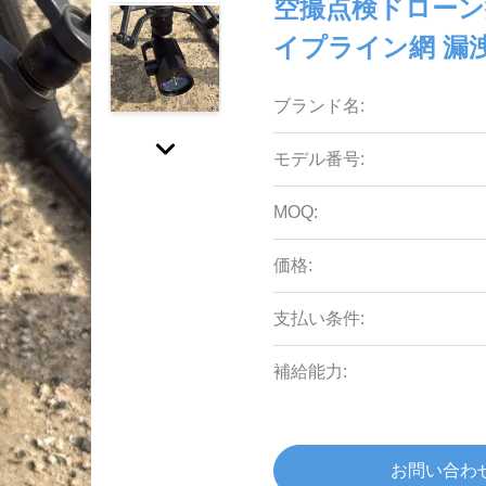
空撮点検ドローン
イプライン網 漏
ブランド名:
モデル番号:
MOQ:
価格:
支払い条件:
補給能力:
お問い合わ