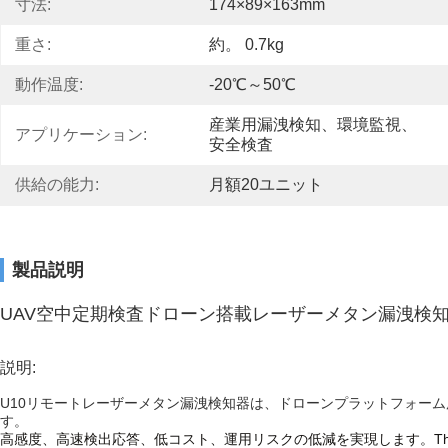
寸法:
174×89×163mm
重さ:
約。 0.7kg
動作温度:
-20℃～50℃
産業用漏洩検知、環境監視、
アプリケーション:
安全検査
供給の能力:
月額20ユニット
製品説明
UAV空中定期検査ドローン搭載レーザーメタン漏洩検
説明:
U10リモートレーザーメタン漏洩検知器は、ドローンプラットフォー
す。
高感度、高速検出応答、低コスト、運用リスクの低減を実現します。
T