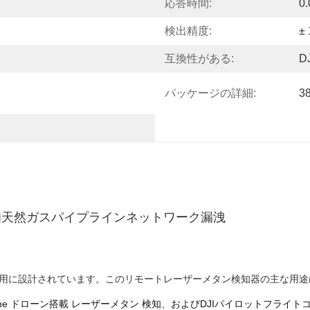
応答時間:
0
検出精度:
±
互換性がある:
D
パッケージの詳細:
3
知天然ガスパイプラインネットワーク漏洩
ム用に設計されています。このリモートレーザーメタン検知器の主な用
he
ドローン搭載
レーザーメタン
検知
、およびDJIパイロットフライト