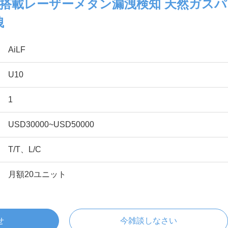
搭載レーザーメタン漏洩検知 天然ガスパ
洩
AiLF
U10
1
USD30000~USD50000
T/T、L/C
月額20ユニット
せ
今雑談しなさい