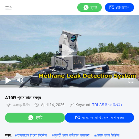
চ্যাট
যোগাযোগ
A10R প্যান কাত চলন্ত
অন্যান্য ভিডিও
April 14, 2026
Keyword:
TDLAS মিথেন ডিটেক্টর
চ্যাট
আমাদের সাথে যোগাযোগ করুন
ট্যাগ:
#
ইনফ্রারেড মিথেন ডিটেক্টর
#
দূরবর্তী গ্যাস পর্যবেক্ষণ ব্যবস্থা
#
ড্রোন গ্যাস ডিটেক্টর