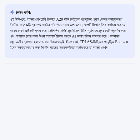
ভিডিও বর্ণনা:
এই ভিডিওতে, আমরা দেখিয়েছি কিভাবে A20 গাড়ি-ভিত্তিক প্রাকৃতিক গ্যাস লেজার সনাক্তকরণ
সিস্টেম বাস্তব-বিশ্বের পাইপলাইন পরিদর্শনের সময় কাজ করে। আপনি সিস্টেমটিকে কার্যক্ষম দেখতে
পাবেন কারণ এটি রুট স্ক্যান করে, ভৌগলিক মানচিত্রে রিয়েল-টাইম গ্যাস ঘনত্বের ডেটা প্রদর্শন করে
এবং যানবাহন চলার সময় মিথ্যা অ্যালার্ম ফিল্টার করতে AI অ্যালগরিদম ব্যবহার করে। অন্যান্য
বায়ুমণ্ডলীয় গ্যাসের ক্রস-সংবেদনশীলতা ছাড়াই কীভাবে এই TDLAS-ভিত্তিক প্রযুক্তি মিথেন এবং
ইথেন সনাক্তকরণের জন্য পিপিবি-স্তরের সংবেদনশীলতা অর্জন করে তা আমরা দেখব।