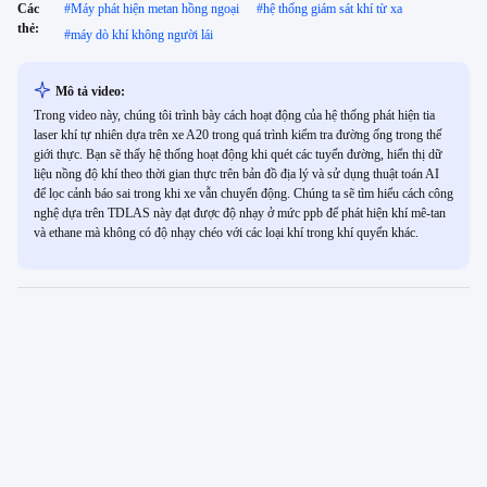
Các
#
Máy phát hiện metan hồng ngoại
#
hệ thống giám sát khí từ xa
thẻ:
#
máy dò khí không người lái
Mô tả video:
Trong video này, chúng tôi trình bày cách hoạt động của hệ thống phát hiện tia
laser khí tự nhiên dựa trên xe A20 trong quá trình kiểm tra đường ống trong thế
giới thực. Bạn sẽ thấy hệ thống hoạt động khi quét các tuyến đường, hiển thị dữ
liệu nồng độ khí theo thời gian thực trên bản đồ địa lý và sử dụng thuật toán AI
để lọc cảnh báo sai trong khi xe vẫn chuyển động. Chúng ta sẽ tìm hiểu cách công
nghệ dựa trên TDLAS này đạt được độ nhạy ở mức ppb để phát hiện khí mê-tan
và ethane mà không có độ nhạy chéo với các loại khí trong khí quyển khác.