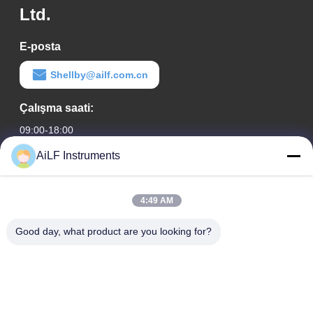
Ltd.
E-posta
Shellby@ailf.com.cn
Çalışma saati:
09:00-18:00
AiLF Instruments
Adresimiz
Şirket Adresi
4:49 AM
Liaoning Oteli Ofis Binası, Oda 603, Xicheng Bölgesi, Pekin,
Çin
Good day, what product are you looking for?
Fabrika adresi :
Weihai Eko ve Teknoloji Geliştirme Bölgesi, Weihai, Shandong
Eyaleti, Çin
tele