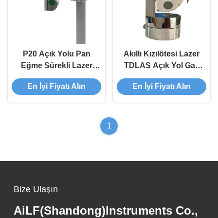
P20 Açık Yolu Pan
Akıllı Kızılötesi Lazer
Eğme Sürekli Lazer
TDLAS Açık Yol Gaz
Metan Sızıntı Tarama
Dedektörü Metan
En İyi Fiyatı Alın
En İyi Fiyatı Alın
İzleme
Muayene İzleme IP68
1
Bize Ulaşın
AiLF(Shandong)Instruments Co.,