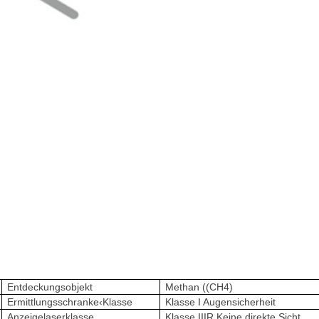
Entdeckungsobjekt
Methan ((CH4)
Ermittlungsschranke‹Klasse
Klasse I Augensicherheit
Anzeigelaserklasse
Klasse IIIR Keine direkte Sicht