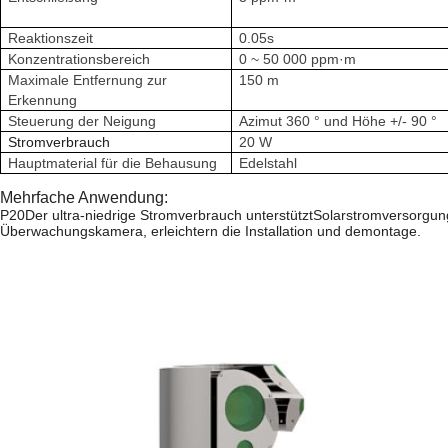
Reaktionszeit
0.05s
Konzentrationsbereich
0 ~ 50 000 ppm·m
Maximale Entfernung zur
150 m
Erkennung
Steuerung der Neigung
Azimut 360 ° und Höhe +/- 90 °
Stromverbrauch
20 W
Hauptmaterial für die Behausung
Edelstahl
Mehrfache Anwendung:
P20
Der ultra-niedrige Stromverbrauch unterstützt
Solarstromversorgun
Überwachungskamera, erleichtern die Installation und demontage.