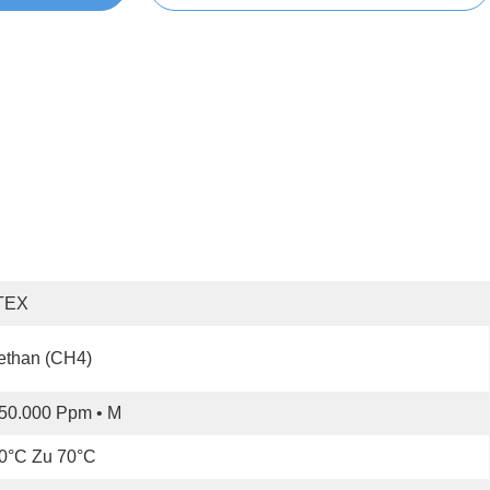
TEX
ethan (CH4)
50.000 Ppm • M
0°C Zu 70°C