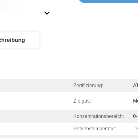
chreibung
Zertifizierung:
A
Zielgas:
M
Konzentrationsbereich:
0-
Betriebstemperatur:
-1