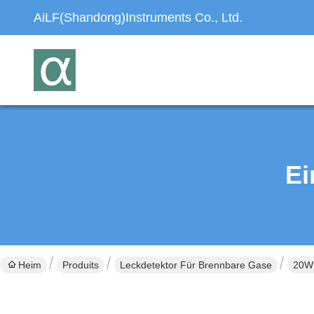
AiLF(Shandong)Instruments Co., Ltd.
Ei
Heim
Produits
Leckdetektor Für Brennbare Gase
20W 