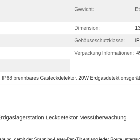
Gewicht:
Et
Dimension:
1
Gehäuseschutzklasse:
I
Verpackung Informationen:
4
, 
IP68 brennbares Gasleckdetektor
, 
20W Erdgasdetektionsgerät
-Erdgaslagerstation Leckdetektor Messüberwachung
Drehung, damit der Scanning-Laser-Pan-Tilt entlang jeder Route unter