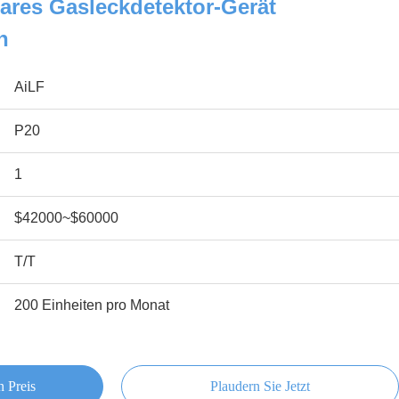
ares Gasleckdetektor-Gerät
h
AiLF
P20
1
$42000~$60000
T/T
200 Einheiten pro Monat
n Preis
Plaudern Sie Jetzt