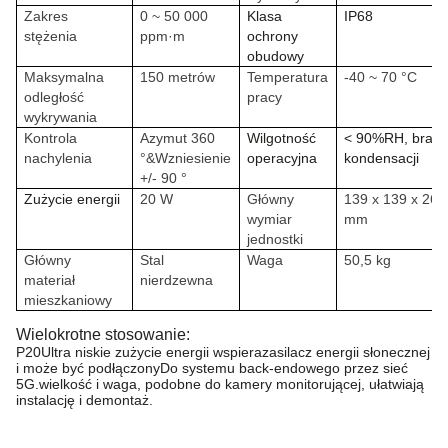
Zakres
0 ~ 50 000
Klasa
IP68
stężenia
ppm·m
ochrony
obudowy
Maksymalna
150 metrów
Temperatura
-40 ~ 70 °C
odległość
pracy
wykrywania
Kontrola
Azymut 360
Wilgotność
< 90%RH, brak
nachylenia
°&Wzniesienie
operacyjna
kondensacji
+/- 90 °
Zużycie energii
20 W
Główny
139 x 139 x 263
wymiar
mm
jednostki
Główny
Stal
Waga
50,5 kg
materiał
nierdzewna
mieszkaniowy
Wielokrotne stosowanie:
P20
Ultra niskie zużycie energii wspiera
zasilacz energii słonecznej
i może być podłączony
Do systemu back-endowego przez sieć
5G.
wielkość i waga, podobne do kamery monitorującej, ułatwiają
instalację i demontaż.