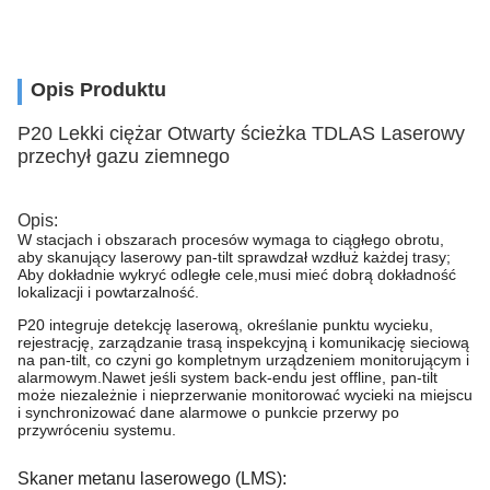
Opis Produktu
P20 Lekki ciężar Otwarty ścieżka TDLAS Laserowy
przechył gazu ziemnego
Opis:
W stacjach i obszarach procesów wymaga to ciągłego obrotu,
aby skanujący laserowy pan-tilt sprawdzał wzdłuż każdej trasy;
Aby dokładnie wykryć odległe cele,musi mieć dobrą dokładność
lokalizacji i powtarzalność.
P20 integruje detekcję laserową, określanie punktu wycieku,
rejestrację, zarządzanie trasą inspekcyjną i komunikację sieciową
na pan-tilt, co czyni go kompletnym urządzeniem monitorującym i
alarmowym.Nawet jeśli system back-endu jest offline, pan-tilt
może niezależnie i nieprzerwanie monitorować wycieki na miejscu
i synchronizować dane alarmowe o punkcie przerwy po
przywróceniu systemu.
Skaner metanu laserowego (LMS):