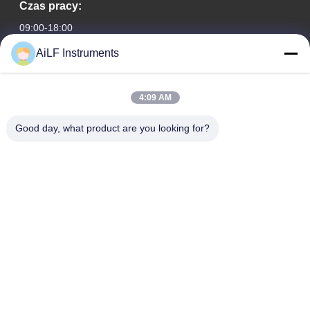
Czas pracy:
09:00-18:00
AiLF Instruments
Nasz adres
Adres firmy
4:09 AM
Pokój 603, Budynek Biurowy Hotelu Liaoning, Dzielnica
Xicheng, Pekin, Chiny
Good day, what product are you looking for?
Adres fabryki:
Strefa Rozwoju Ekologicznego i Technologicznego Weihai,
Weihai, Prowincja Szantung, Chiny
teren
0086-13051930061
Chiny Dobra jakość D Sprzedawca. -2026