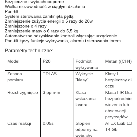
Bezpieczne i wybuchoodporne
Wielka niezawodność w ciągłym działaniu
Pan-tilt
System sterowania zamkniętą pętlą
Zmniejszenie zużycia energii o 5 razy do 20w
Zmniejszone o 4 razy
Zmniejszenie masy o 6 razy do 5,5 kg
Automatyczne odzyskiwanie kontroli włączając urządzenie
Pan-tilt łączy funkcje wykrywania, alarmu i sterowania torem
Parametry techniczne:
Model
P20
Podmiot
Metan ((CH4)
wykrywania
Zasada
TDLAS
Wykrycie
Klasy I
pomiaru
"klasy"
bezpieczny dla
oczu
Rozstrzygnięcie
3 ppm·m
Klasa
Klasa IIIR Brak
wskazania
bezpośredniego
lasera
widzenia lub
obserwacji
przyrządów
Czas reakcji
0.05s
Stopień
ATEX Exib 11B
odporny na
T4 Gb
wybuchy