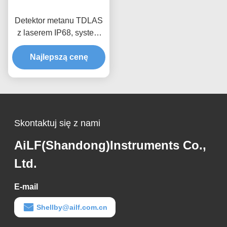
Detektor metanu TDLAS
z laserem IP68, system
monitorowania gazów
palnych w domu
Najlepszą cenę
Skontaktuj się z nami
AiLF(Shandong)Instruments Co.,
Ltd.
E-mail
Shellby@ailf.com.cn