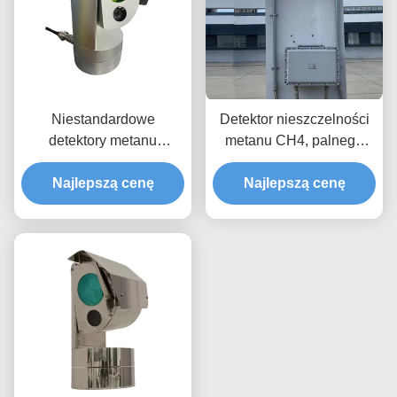
Niestandardowe
Detektor nieszczelności
detektory metanu
metanu CH4, palnego
mieszkalnego typu
gazu, tester do stacji
Najlepszą cenę
TDLAS
Najlepszą cenę
benzynowych,
pyłoszczelny