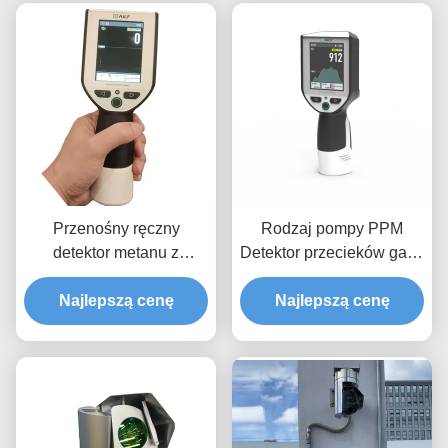
Przenośny ręczny
Rodzaj pompy PPM
detektor metanu z
Detektor przecieków gazu
laserem, z wewnętrzną
metanu dla metanu IP66
Najlepszą cenę
pompą
Najlepszą cenę
wodoodporny