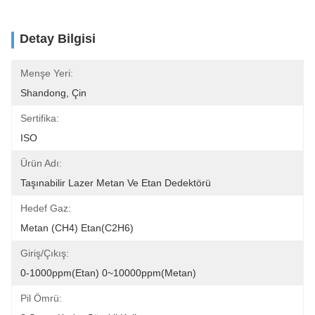
Detay Bilgisi
Menşe Yeri:
Shandong, Çin
Sertifika:
ISO
Ürün Adı:
Taşınabilir Lazer Metan Ve Etan Dedektörü
Hedef Gaz:
Metan (CH4) Etan(C2H6)
Giriş/çıkış:
0-1000ppm(Etan) 0~10000ppm(Metan)
Pil Ömrü: