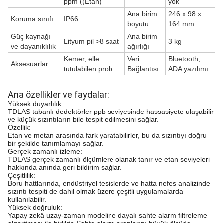
ppm ((Etan)
yok
Ana birim
246 x 98 x
Koruma sınıfı
IP66
boyutu
164 mm
Güç kaynağı
Ana birim
Lityum pil >8 saat
3 kg
ve dayanıklılık
ağırlığı
Kemer, elle
Veri
Bluetooth,
Aksesuarlar
tutulabilen prob
Bağlantısı
ADA yazılımı.
Ana özellikler ve faydalar:
Yüksek duyarlılık:
TDLAS tabanlı dedektörler ppb seviyesinde hassasiyete ulaşabilir
ve küçük sızıntıların bile tespit edilmesini sağlar.
Özellik:
Etan ve metan arasında fark yaratabilirler, bu da sızıntıyı doğru
bir şekilde tanımlamayı sağlar.
Gerçek zamanlı izleme:
TDLAS gerçek zamanlı ölçümlere olanak tanır ve etan seviyeleri
hakkında anında geri bildirim sağlar.
Çeşitlilik:
Boru hattlarında, endüstriyel tesislerde ve hatta nefes analizinde
sızıntı tespiti de dahil olmak üzere çeşitli uygulamalarda
kullanılabilir.
Yüksek doğruluk:
Yapay zekâ uzay-zaman modeline dayalı sahte alarm filtreleme
algoritması ile birlikte,Sahte alarm oranlarını büyük ölçüde