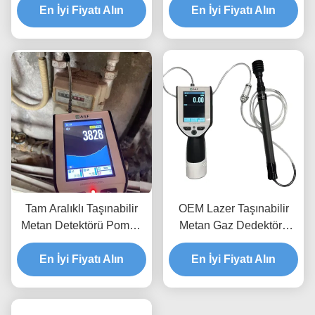
En İyi Fiyatı Alın
Geçirmez
için Yüksek Duyarlılık
En İyi Fiyatı Alın
Tam Aralıklı Taşınabilir
OEM Lazer Taşınabilir
Metan Detektörü Pompa
Metan Gaz Dedektörü
Tipi Sızıntı Algılama
CH4 PPM LEL VOL
Ekipmanı EXib IIC T3
En İyi Fiyatı Alın
En İyi Fiyatı Alın