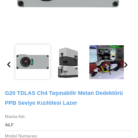
G20 TDLAS Ch4 Taşınabilir Metan Dedektörü
PPB Seviye Kızılötesi Lazer
Marka Adı:
AiLF
Model Numarası: