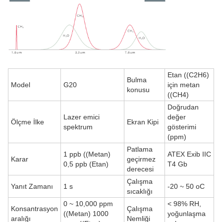
Etan ((C2H6)
Bulma
Model
G20
için metan
konusu
((CH4)
Doğrudan
Lazer emici
değer
Ölçme İlke
Ekran Kipi
spektrum
gösterimi
(ppm)
Patlama
1 ppb ((Metan)
ATEX Exib IIC
Karar
geçirmez
0,5 ppb (Etan)
T4 Gb
derecesi
Çalışma
Yanıt Zamanı
1 s
-20 ~ 50 oC
sıcaklığı
0 ~ 10,000 ppm
< 98% RH,
Konsantrasyon
Çalışma
((Metan) 1000
yoğunlaşma
aralığı
Nemliği