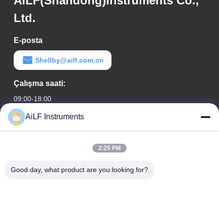
AiLF(Shandong)Instruments Co.,
Ltd.
E-posta
Shellby@ailf.com.cn
Çalışma saati:
09:00-18:00
AiLF Instruments
Adresimiz
Şirket Adresi
2:25 PM
Liaoning Oteli Ofis Binası, Oda 603, Xicheng Bölgesi, Pekin,
Çin
Good day, what product are you looking for?
Fabrika adresi :
Weihai Eko ve Teknoloji Geliştirme Bölgesi, Weihai, Shandong
Eyaleti, Çin