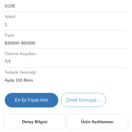
G10E
Adedi:
1
Fiyat:
$30000~$50000
Ödeme Koşulları:
T/T
Tedarik Yeteneği:
Ayda 100 Birim
En İyi Fiyatı Alın
Şimdi Konuşalım.
Detay Bilgisi
Ürün Açıklaması