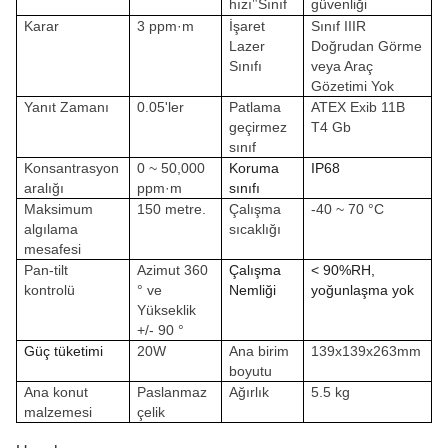
hızı
Sınıf
güvenliği
"
Karar
3 ppm·m
İşaret
Sınıf IIIR
Lazer
Doğrudan Görme
Sınıfı
veya Araç
Gözetimi Yok
Yanıt Zamanı
0.05'ler
Patlama
ATEX Exib 11B
geçirmez
T4 Gb
sınıf
Konsantrasyon
0 ~ 50,000
Koruma
IP68
aralığı
ppm·m
sınıfı
Maksimum
150 metre.
Çalışma
-40 ~ 70 °C
algılama
sıcaklığı
mesafesi
Pan-tilt
Azimut 360
Çalışma
< 90%RH,
kontrolü
° ve
Nemliği
yoğunlaşma yok
Yükseklik
+/- 90 °
Güç tüketimi
20W
Ana birim
139x139x263mm
boyutu
Ana konut
Paslanmaz
Ağırlık
5.5 kg
malzemesi
çelik