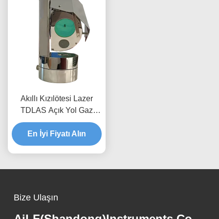
Akıllı Kızılötesi Lazer
TDLAS Açık Yol Gaz
Dedektörü Metan
Muayene İzleme IP68
En İyi Fiyatı Alın
Bize Ulaşın
AiLF(Shandong)Instruments Co.,