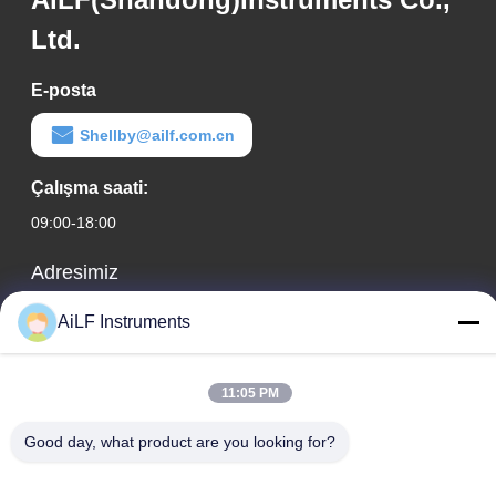
Ltd.
E-posta
Shellby@ailf.com.cn
Çalışma saati:
09:00-18:00
Adresimiz
Şirket Adresi
AiLF Instruments
Liaoning Oteli Ofis Binası, Oda 603, Xicheng Bölgesi, Pekin,
Çin
11:05 PM
Fabrika adresi :
Good day, what product are you looking for?
Weihai Eko ve Teknoloji Geliştirme Bölgesi, Weihai, Shandong
Eyaleti, Çin