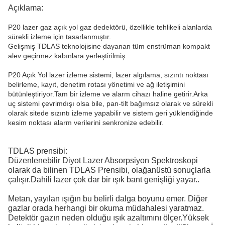
Açıklama:
P20 lazer gaz açık yol gaz dedektörü, özellikle tehlikeli alanlarda
sürekli izleme için tasarlanmıştır.
Gelişmiş TDLAS teknolojisine dayanan tüm enstrüman kompakt
alev geçirmez kabınlara yerleştirilmiş.
P20 Açık Yol lazer izleme sistemi, lazer algılama, sızıntı noktası
belirleme, kayıt, denetim rotası yönetimi ve ağ iletişimini
bütünleştiriyor.Tam bir izleme ve alarm cihazı haline getirir.Arka
uç sistemi çevrimdışı olsa bile, pan-tilt bağımsız olarak ve sürekli
olarak sitede sızıntı izleme yapabilir ve sistem geri yüklendiğinde
kesim noktası alarm verilerini senkronize edebilir.
TDLAS prensibi:
Düzenlenebilir Diyot Lazer Absorpsiyon Spektroskopi
olarak da bilinen TDLAS Prensibi, olağanüstü sonuçlarla
çalışır.Dahili lazer çok dar bir ışık bant genişliği yayar..
Metan, yayılan ışığın bu belirli dalga boyunu emer. Diğer
gazlar orada herhangi bir okuma müdahalesi yaratmaz.
Detektör gazın neden olduğu ışık azaltımını ölçer.Yüksek