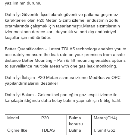
yazılımının durumu
Daha İyi Güvenlik: İçsel olarak güvenli ve patlama geçirmez
karakterleri olan P20 Metan Sızıntı izleme, endüstrinin zorlu
ortamlarında çalışmak için tasarlanmıştır.Metan sızıntılarının
izlenmesi son derece zor., dayanıklı ve sert dış endüstriyel
koşullar için mühürlüdür.
Better Quantification – Latest TDLAS technology enables you to
accurately measure the leak rate on your premises from a safe
distance Better Mounting – Pan & Tilt mounting enables options
to surveillance multiple areas with one gas leak monitoring.
Daha İyi İletişim ️ P20 Metan sızıntısı izleme ModBus ve OPC
yapılandırmalarını destekler
Daha İyi Bakım - Geleneksel pan eğim gaz tespiti izleme ile
karşılaştırıldığında daha kolay bakım yapmak için 5.5kg hafif.
Model
P20
Bulma
Metan
CH4
(
)
konusu
Ölçme İlke
TDLAS
Bulma
I. Sınıf Göz