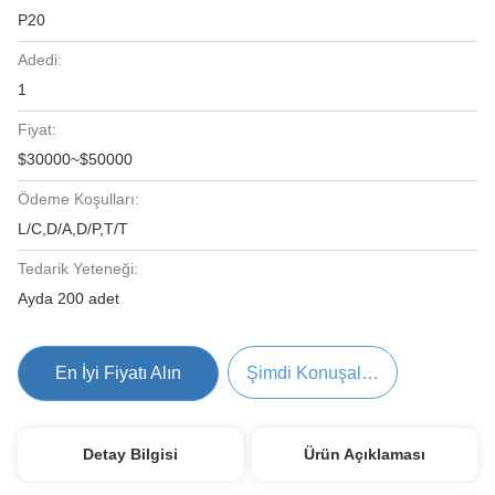
P20
Adedi:
1
Fiyat:
$30000~$50000
Ödeme Koşulları:
L/C,D/A,D/P,T/T
Tedarik Yeteneği:
Ayda 200 adet
En İyi Fiyatı Alın
Şimdi Konuşalım.
Detay Bilgisi
Ürün Açıklaması