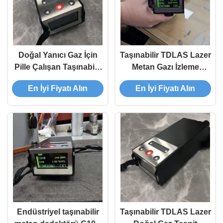
Doğal Yanıcı Gaz İçin
Taşınabilir TDLAS Lazer
Pille Çalışan Taşınabilir
Metan Gazı İzleme
Metan Dedektörü ODM
Sistemi Dedektörü
En İyi Fiyatı Alın
En İyi Fiyatı Alın
G10E Exib IIC T4
Endüstriyel taşınabilir
Taşınabilir TDLAS Lazer