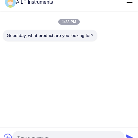
AiLF Instruments
Adresimiz
Şirket Adresi
1:28 PM
Liaoning Oteli Ofis Binası, Oda 603, Xicheng Bölgesi, Pekin,
Çin
Good day, what product are you looking for?
Fabrika adresi :
Weihai Eko ve Teknoloji Geliştirme Bölgesi, Weihai, Shandong
Eyaleti, Çin
tele
0086-13051930061
Çin İyi Kalite Lazer metan gazı dedektörü Tedarikçi. Telif hakkı ©
-2026 AiLF(Shandong)Instruments Co., Ltd. . Tüm Hakları
Saklıdır.
Gizlilik Politikası
|
Site Haritası