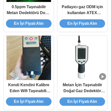
0.5ppm Taşınabilir
Patlayıcı gaz ODM için
Metan Dedektörü Doğal
kullanılan ATEX
Gaz Boru Hattı Sızıntı
sertifikalı el cihazı doğal
En İyi Fiyatı Alın
En İyi Fiyatı Alın
Muayene Test Cihazı
gaz dedektörü bataryası
Prob ile
Kendi Kendini Kalibre
Metan İçin Taşınabilir
Eden Wifi Taşınabilir
Doğal Gaz Dedektör
Metan Dedektörü Doğal
Sistemi AiLF Cihazı
En İyi Fiyatı Alın
En İyi Fiyatı Alın
Gaz Özelleştirilmiş