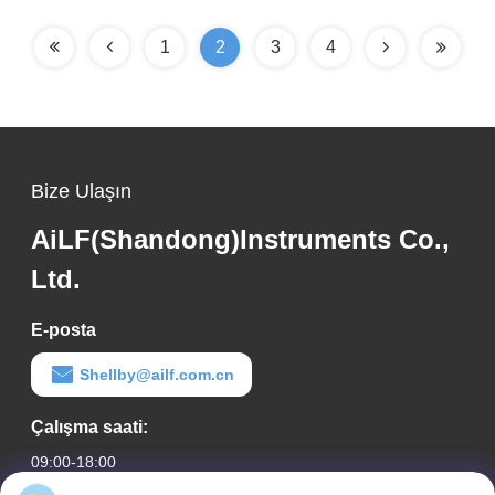
1
2
3
4
Bize Ulaşın
AiLF(Shandong)Instruments Co.,
Ltd.
E-posta
Shellby@ailf.com.cn
Çalışma saati:
09:00-18:00