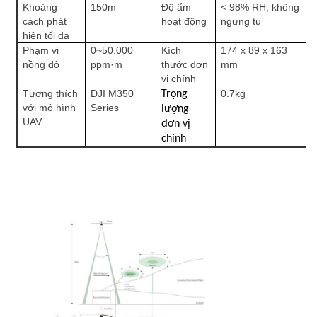
Khoảng
150m
Độ ẩm
< 98% RH, không
cách phát
hoạt động
ngưng tụ
hiện tối đa
Phạm vi
0~50.000
Kích
174 x 89 x 163
nồng độ
ppm·m
thước đơn
mm
vị chính
Tương thích
DJI M350
0.7kg
Trọng
với mô hình
Series
lượng
UAV
đơn vị
chính