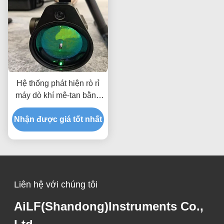
Hệ thống phát hiện rò rỉ
máy dò khí mê-tan bằng
laser ODM U10 cho DJI
Nhận được giá tốt nhất
Liên hệ với chúng tôi
AiLF(Shandong)Instruments Co.,