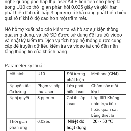
nghệ quang phổ hấp thụ laser AiLF tiên tiến cho phép tải
trọng U10 có thời gian phản hồi 0,025 giây và giới hạn
phát hiện tĩnh rất thấp 3 ppm•m,có khả năng phát hiện hiệu
quả rò rỉ khí ở độ cao hơn một trăm mét.
Nó hỗ trợ xuất báo cáo kiểm tra và hồ sơ sự kiện thông
qua ứng dụng, và thẻ SD được sử dụng để lưu trữ video
và nhật ký kiểm tra.Dịch vụ tích hợp hệ thống được cung
cấp để truyền dữ liệu kiểm tra và video tại chỗ đến nền
tảng thông tin của khách hàng.
Parameter kỹ thuật:
Mô hình
U10
Đối tượng
Methane
CH4
(
)
phát hiện
Nguyên tắc
Phạm vi hấp
Lớp phát
Chăm sóc mắt
đo lường
thụ laser
hiện laser
lớp I
Nghị quyết
3 ppm·m
Chỉ thị lớp
Lớp IIIR Không
laser
nhìn trực tiếp
hoặc quan sát
bằng thiết bị
-20 ~ 50 °C
Thời gian
0.025s
Nhiệt độ
phản ứng
hoạt động