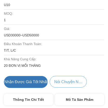
U10
MOQ:
1
Giá:
USD30000~USD50000
Điều Khoản Thanh Toán:
T/T, L/C
Khả Năng Cung Cấp:
20 ĐƠN VỊ MỖI THÁNG
Nhận Được Giá Tốt Nhất
Nói Chuyện Ngay.
Thông Tin Chi Tiết
Mô Tả Sản Phẩm