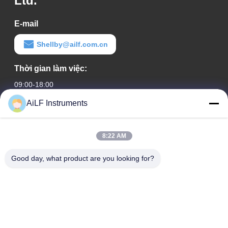
Ltd.
E-mail
Shellby@ailf.com.cn
Thời gian làm việc:
09:00-18:00
AiLF Instruments
Địa chỉ của chúng tôi
Địa chỉ công ty
8:22 AM
Phòng 603, Tòa nhà Văn phòng Khách sạn Liêu Ninh, Quận
Tây Thành, Bắc Kinh, Trung Quốc
Good day, what product are you looking for?
Địa chỉ nhà máy :
Khu Phát triển Công nghệ & Sinh thái Uy Hải, Uy Hải, Tỉnh
Sơn Đông, Trung Quốc
điện thoại