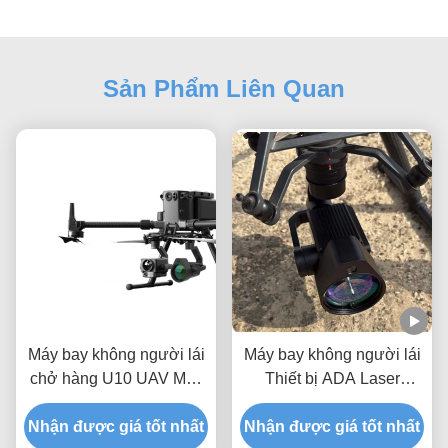
Sản Phẩm Liên Quan
Máy bay không người lái
Máy bay không người lái
chở hàng U10 UAV Máy
Thiết bị ADA Laser
dò Metan DJI Kiểm tra rò
Methane Ppm Gas
Nhận được giá tốt nhất
rỉ đường ống dẫn khí đốt
Nhận được giá tốt nhất
Detector System U10